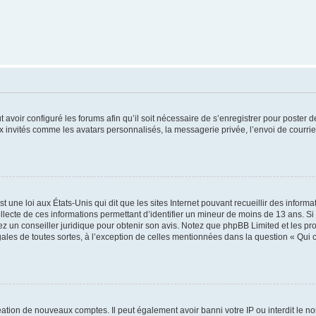
t avoir configuré les forums afin qu’il soit nécessaire de s’enregistrer pour poster
x invités comme les avatars personnalisés, la messagerie privée, l’envoi de courri
t une loi aux États-Unis qui dit que les sites Internet pouvant recueillir des infor
ollecte de ces informations permettant d’identifier un mineur de moins de 13 ans. S
tez un conseiller juridique pour obtenir son avis. Notez que phpBB Limited et les pr
gales de toutes sortes, à l’exception de celles mentionnées dans la question « Qui
réation de nouveaux comptes. Il peut également avoir banni votre IP ou interdit le no