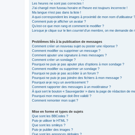
Les heures ne sont pas correctes !
J’ai changé mon fuseau horaire et l’heure est toujours incorrecte !
Ma langue n’est pas dans la liste !
A quoi correspondent les images à proximité de mon nom d’utilisateur 
Comment puis-je afficher un avatar ?
Qu’est-ce que mon rang et comment le modifier ?
Lorsque je clique sur le lien
courriel
d’un membre, on me demande de m
Problèmes liés à la publication de messages
Comment créer un nouveau sujet ou poster une réponse ?
Comment modifier ou supprimer un message ?
Comment ajouter une signature à mes messages ?
Comment créer un sondage ?
Pourquoi ne puis-je pas ajouter plus d’options à mon sondage ?
Comment modifier ou supprimer un sondage ?
Pourquoi ne puis-je pas accéder à un forum ?
Pourquoi ne puis-je pas joindre des fichiers à mon message ?
Pourquoi ai-je reçu un avertissement ?
Comment rapporter des messages à un modérateur ?
À quoi sert le bouton « Sauvegarder » dans la page de rédaction de 
Pourquoi mon message doit être validé ?
Comment remonter mon sujet ?
Mise en forme et types de sujets
Que sont les BBCodes ?
Puis-je utiliser le HTML ?
Que sont les smileys ?
Puis-je publier des images ?
Que sont les annonces globales ?