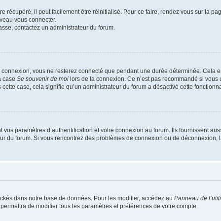
 récupéré, il peut facilement être réinitialisé. Pour ce faire, rendez vous sur la p
uveau vous connecter.
passe, contactez un administrateur du forum.
e connexion, vous ne resterez connecté que pendant une durée déterminée. Cela em
la case
Se souvenir de moi
lors de la connexion. Ce n’est pas recommandé si vous u
s cette case, cela signifie qu’un administrateur du forum a désactivé cette fonctionna
os paramètres d’authentification et votre connexion au forum. Ils fournissent aussi
teur du forum. Si vous rencontrez des problèmes de connexion ou de déconnexion, l
ockés dans notre base de données. Pour les modifier, accédez au
Panneau de l’util
 permettra de modifier tous les paramètres et préférences de votre compte.