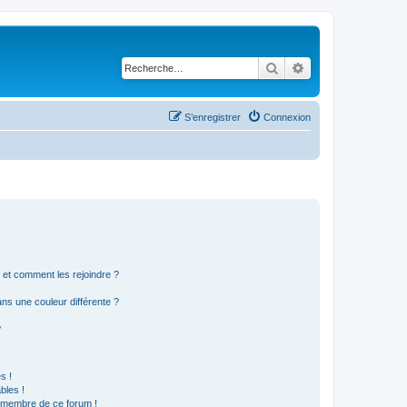
Rechercher
Recherche avancé
S’enregistrer
Connexion
s et comment les rejoindre ?
s une couleur différente ?
?
s !
bles !
n membre de ce forum !