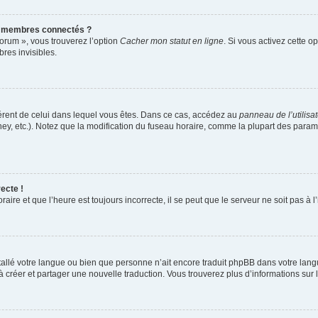
s membres connectés ?
forum », vous trouverez l’option
Cacher mon statut en ligne
. Si vous activez cette o
es invisibles.
ifférent de celui dans lequel vous êtes. Dans ce cas, accédez au
panneau de l’utilisa
ney, etc.). Notez que la modification du fuseau horaire, comme la plupart des para
ecte !
aire et que l’heure est toujours incorrecte, il se peut que le serveur ne soit pas à
installé votre langue ou bien que personne n’ait encore traduit phpBB dans votre l
s à créer et partager une nouvelle traduction. Vous trouverez plus d’informations sur l