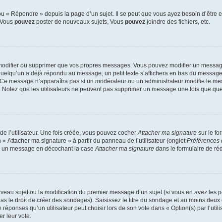
 « Répondre » depuis la page d’un sujet. Il se peut que vous ayez besoin d’être e
: Vous
pouvez
poster de nouveaux sujets, Vous
pouvez
joindre des fichiers, etc.
modifier ou supprimer que vos propres messages. Vous pouvez modifier un message
lqu’un a déjà répondu au message, un petit texte s’affichera en bas du message ind
n. Ce message n’apparaîtra pas si un modérateur ou un administrateur modifie le mes
ive. Notez que les utilisateurs ne peuvent pas supprimer un message une fois que qu
e l’utilisateur. Une fois créée, vous pouvez cocher
Attacher ma signature
sur le fo
 « Attacher ma signature » à partir du panneau de l’utilisateur (onglet
Préférences 
 à un message en décochant la case
Attacher ma signature
dans le formulaire de ré
ouveau sujet ou la modification du premier message d’un sujet (si vous en avez les p
 le droit de créer des sondages). Saisissez le titre du sondage et au moins deux o
onses qu’un utilisateur peut choisir lors de son vote dans « Option(s) par l’utilis
er leur vote.