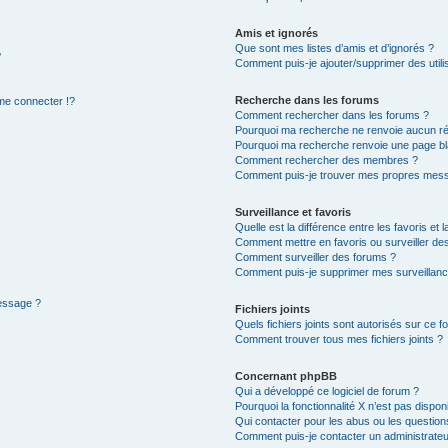
Amis et ignorés
Que sont mes listes d’amis et d’ignorés ?
?
Comment puis-je ajouter/supprimer des utilis
Recherche dans les forums
e connecter !?
Comment rechercher dans les forums ?
Pourquoi ma recherche ne renvoie aucun ré
Pourquoi ma recherche renvoie une page bl
Comment rechercher des membres ?
Comment puis-je trouver mes propres mess
Surveillance et favoris
Quelle est la différence entre les favoris et l
Comment mettre en favoris ou surveiller des
Comment surveiller des forums ?
Comment puis-je supprimer mes surveillanc
message ?
Fichiers joints
Quels fichiers joints sont autorisés sur ce f
Comment trouver tous mes fichiers joints ?
Concernant phpBB
Qui a développé ce logiciel de forum ?
Pourquoi la fonctionnalité X n’est pas dispon
Qui contacter pour les abus ou les questio
Comment puis-je contacter un administrateu