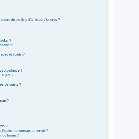
ateurs de ma liste d’amis ou d’ignorés ?
sultat ?
anche ?!
ages et sujets ?
a surveillance ?
 sujets ?
es de sujets ?
orum ?
ible ?
ns légales concernant ce forum ?
r du forum ?