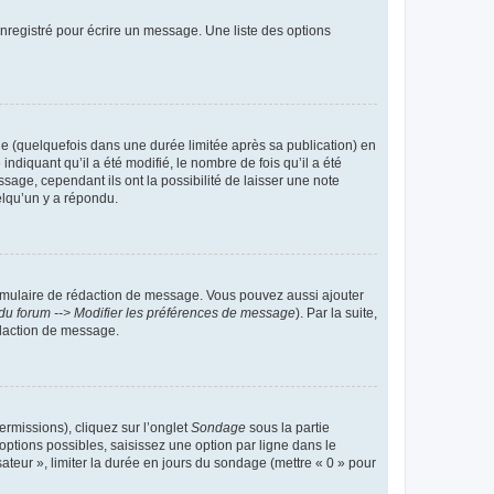
nregistré pour écrire un message. Une liste des options
 (quelquefois dans une durée limitée après sa publication) en
iquant qu’il a été modifié, le nombre de fois qu’il a été
sage, cependant ils ont la possibilité de laisser une note
elqu’un y a répondu.
rmulaire de rédaction de message. Vous pouvez aussi ajouter
du forum --> Modifier les préférences de message
). Par la suite,
daction de message.
ermissions), cliquez sur l’onglet
Sondage
sous la partie
ptions possibles, saisissez une option par ligne dans le
ateur », limiter la durée en jours du sondage (mettre « 0 » pour