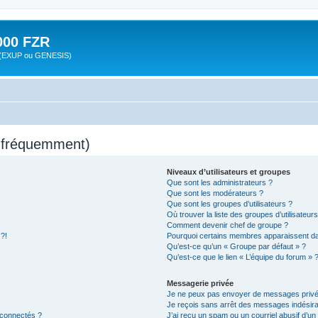
00 FZR
zr (EXUP ou GENESIS)
s fréquemment)
Niveaux d’utilisateurs et groupes
Que sont les administrateurs ?
Que sont les modérateurs ?
Que sont les groupes d’utilisateurs ?
Où trouver la liste des groupes d’utilisateur
Comment devenir chef de groupe ?
 ?!
Pourquoi certains membres apparaissent dan
Qu’est-ce qu’un « Groupe par défaut » ?
Qu’est-ce que le lien « L’équipe du forum » 
Messagerie privée
Je ne peux pas envoyer de messages privé
Je reçois sans arrêt des messages indésira
 connectés ?
J’ai reçu un spam ou un courriel abusif d’u