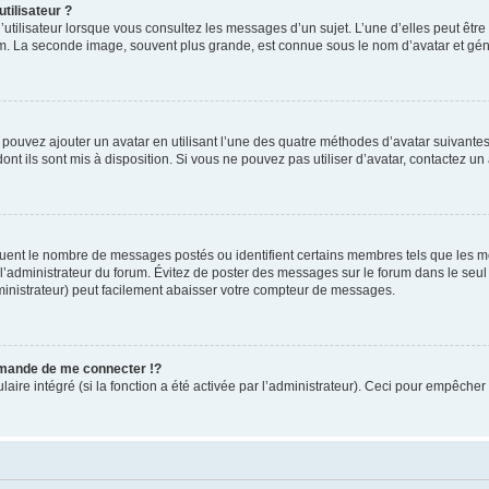
tilisateur ?
utilisateur lorsque vous consultez les messages d’un sujet. L’une d’elles peut êtr
rum. La seconde image, souvent plus grande, est connue sous le nom d’avatar et 
s pouvez ajouter un avatar en utilisant l’une des quatre méthodes d’avatar suivantes 
ont ils sont mis à disposition. Si vous ne pouvez pas utiliser d’avatar, contactez un
iquent le nombre de messages postés ou identifient certains membres tels que les 
ar l’administrateur du forum. Évitez de poster des messages sur le forum dans le seu
ministrateur) peut facilement abaisser votre compteur de messages.
mande de me connecter !?
re intégré (si la fonction a été activée par l’administrateur). Ceci pour empêcher l’u